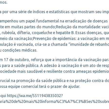
nos.
 por uma série de índices e estatísticas que mostram seu imp
sempenhou um papel fundamental na erradicação de doenças 
lite em muitas partes do mundo;Redução da mortalidade: vaci
ubéola, difteria, coqueluche e hepatite B. Essas doenças, 
meio da vacinação;Prevenção de epidemias: a vacinação em ma
lação é vacinada, cria-se a chamada “imunidade de rebanh
u condições médicas.
m 17 de outubro, reforça que a importância da vacinação par
os para a saúde pública. A adesão à vacinação é um ato de res
ociedade mais saudável e resiliente contra ameaças epidemio
rucial na promoção da saúde pública e na proteção contra doe
ssa equipe comercial terá o prazer de ajudar.
 aqui https://wa.me/5511943835032?
aria%20de%20mais%20informa%C3%A7%C3%B5es%20sobre