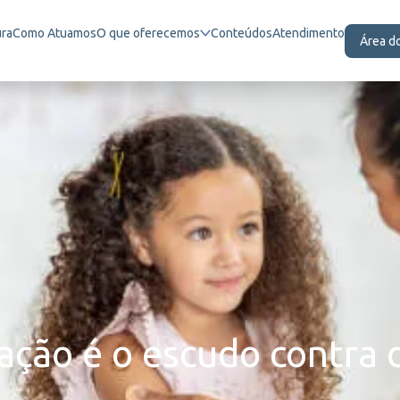
ura
Como Atuamos
O que oferecemos
Conteúdos
Atendimento
Área d
ação é o escudo contra