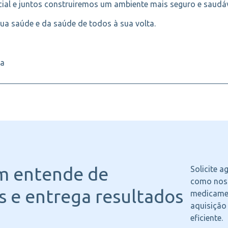
al e juntos construiremos um ambiente mais seguro e saudáv
sua saúde e da saúde de todos à sua volta.
ra
m entende
de
Solicite 
como noss
 e entrega resultados
medicame
aquisição
eficiente.