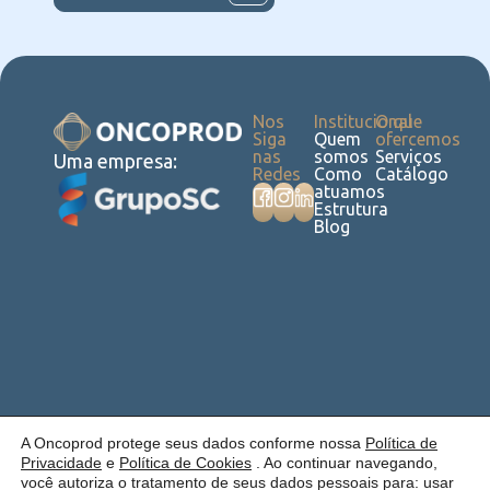
Nos
Institucional
O que
Siga
Quem
ofercemos
nas
somos
Serviços
Uma empresa:
Redes
Como
Catálogo
atuamos
Estrutura
Blog
Política de
Cookies
Laudos
Recalls
E-
Trabalhe
Desenvolvido
A Oncoprod protege seus dados conforme nossa
Política de
Privacidade
commerce
Conosco
por Anfi Consulting
Privacidade
e
Política de Cookies
. Ao continuar navegando,
você autoriza o tratamento de seus dados pessoais para: usar