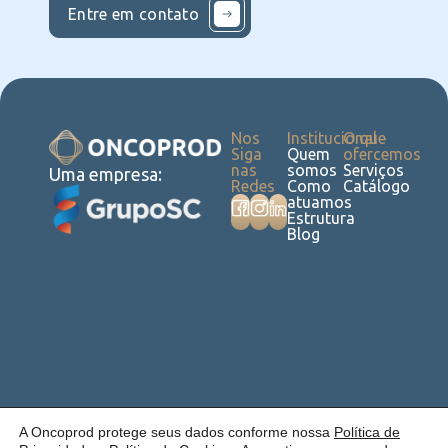
Entre em contato
Nos
Institucional
O que
Siga
Quem
ofercemos
nas
somos
Serviços
Uma empresa:
Redes
Como
Catálogo
atuamos
Estrutura
Blog
Política de
Cookies
Laudos
Recalls
E-
Trabalhe
Desenvolvido
A Oncoprod protege seus dados conforme nossa
Política de
Privacidade
commerce
Conosco
por Anfi Consulting