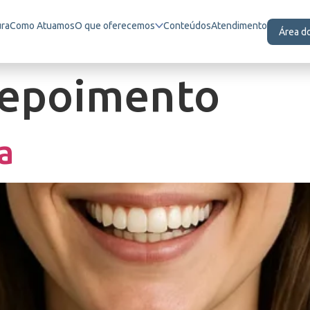
ura
Como Atuamos
O que oferecemos
Conteúdos
Atendimento
Área d
epoimento
a