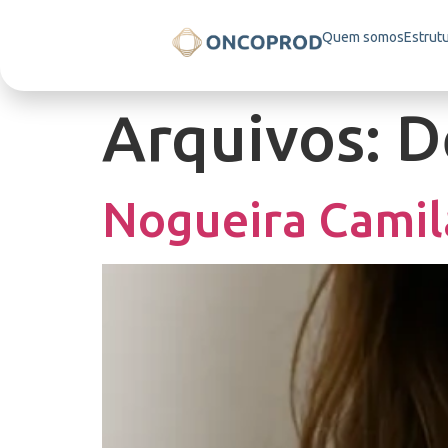
Quem somos
Estrut
Arquivos:
D
Nogueira Camil