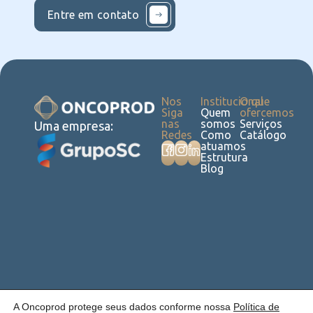
Entre em contato
Nos
Institucional
O que
Siga
Quem
ofercemos
nas
somos
Serviços
Uma empresa:
Redes
Como
Catálogo
atuamos
Estrutura
Blog
Política de
Cookies
Laudos
Recalls
E-
Trabalhe
Desenvolvido
A Oncoprod protege seus dados conforme nossa
Política de