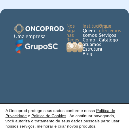
Nos
Institucional
O que
Siga
Quem
ofercemos
nas
somos
Serviços
Uma empresa:
Redes
Como
Catálogo
atuamos
Estrutura
Blog
Política de
Cookies
Laudos
Recalls
E-
Trabalhe
Desenvolvido
A Oncoprod protege seus dados conforme nossa
Política de
Privacidade
commerce
Conosco
por Anfi Consulting
Privacidade
e
Política de Cookies
. Ao continuar navegando,
você autoriza o tratamento de seus dados pessoais para: usar
nossos serviços, melhorar e criar novos produtos.