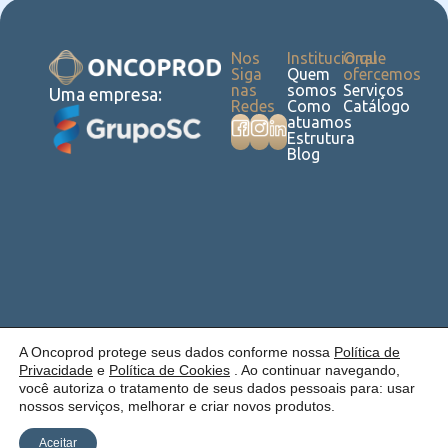
Nos
Institucional
O que
Siga
Quem
ofercemos
nas
somos
Serviços
Uma empresa:
Redes
Como
Catálogo
atuamos
Estrutura
Blog
Política de
Cookies
Laudos
Recalls
E-
Trabalhe
Desenvolvido
A Oncoprod protege seus dados conforme nossa
Política de
Privacidade
commerce
Conosco
por Anfi Consulting
Privacidade
e
Política de Cookies
. Ao continuar navegando,
você autoriza o tratamento de seus dados pessoais para: usar
nossos serviços, melhorar e criar novos produtos.
Aceitar