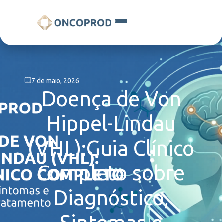
7 de maio, 2026
Doença de Von
Hippel-Lindau
(VHL):Guia Clínico
Completo sobre
Diagnóstico,