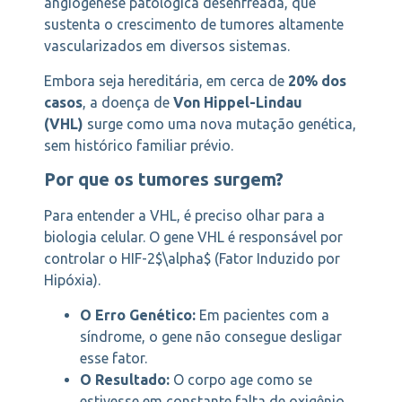
angiogênese patológica desenfreada, que
sustenta o crescimento de tumores altamente
vascularizados em diversos sistemas.
Embora seja hereditária, em cerca de
20% dos
casos
, a doença de
Von Hippel-Lindau
(VHL)
surge como uma nova mutação genética,
sem histórico familiar prévio.
Por que os tumores surgem?
Para entender a VHL, é preciso olhar para a
biologia celular. O gene VHL é responsável por
controlar o HIF-2$\alpha$ (Fator Induzido por
Hipóxia).
O Erro Genético:
Em pacientes com a
síndrome, o gene não consegue desligar
esse fator.
O Resultado:
O corpo age como se
estivesse em constante falta de oxigênio