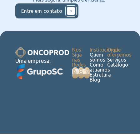
Entre em contato
Nos
Institucional
O que
Siga
Quem
ofercemos
nas
somos
Serviços
Uma empresa:
Redes
Como
Catálogo
atuamos
Estrutura
Blog