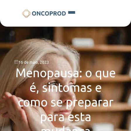
16 de maio, 2023
Menopausa: o que
é, sintomas e
como se preparar
para esta