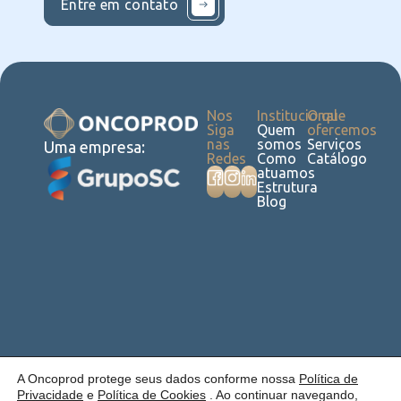
Entre em contato
Nos
Institucional
O que
Siga
Quem
ofercemos
nas
somos
Serviços
Uma empresa:
Redes
Como
Catálogo
atuamos
Estrutura
Blog
Política de
Cookies
Laudos
Recalls
E-
Trabalhe
Desenvolvido
A Oncoprod protege seus dados conforme nossa
Política de
Privacidade
commerce
Conosco
por Anfi Consulting
Privacidade
e
Política de Cookies
. Ao continuar navegando,