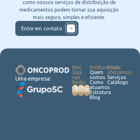
como nossos serviços de distribuição de
medicamentos podem tornar sua aquisição
mais segura, simples e eficiente.
Entre em contato
Nos
Institucional
O que
Siga
Quem
ofercemos
nas
somos
Serviços
Uma empresa:
Redes
Como
Catálogo
atuamos
Estrutura
Blog