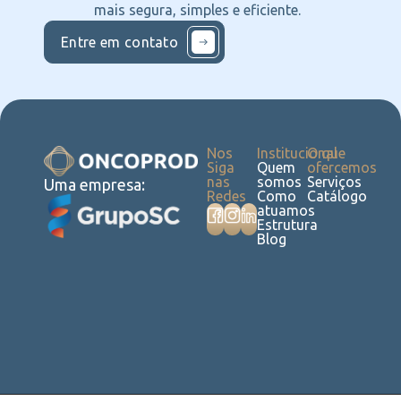
mais segura, simples e eficiente.
Entre em contato
Nos
Institucional
O que
Siga
Quem
ofercemos
nas
somos
Serviços
Uma empresa:
Redes
Como
Catálogo
atuamos
Estrutura
Blog