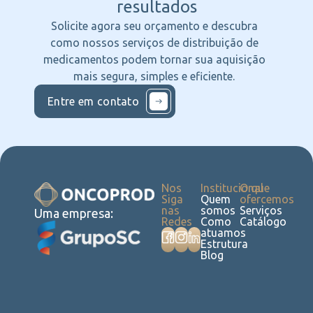
resultados
Solicite agora seu orçamento e descubra
como nossos serviços de distribuição de
medicamentos podem tornar sua aquisição
mais segura, simples e eficiente.
Entre em contato
Nos
Institucional
O que
Siga
Quem
ofercemos
nas
somos
Serviços
Uma empresa:
Redes
Como
Catálogo
atuamos
Estrutura
Blog