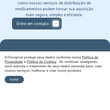
como nossos serviços de distribuição de
medicamentos podem tornar sua aquisição
mais segura, simples e eficiente.
Entre em contato
Nos
Institucional
O que
A Oncoprod protege seus dados conforme nossa
Política de
Siga
Quem
ofercemos
Privacidade
e
Política de Cookies
. Ao continuar navegando,
nas
somos
Serviços
Uma empresa:
Redes
Como
Catálogo
você autoriza o tratamento de seus dados pessoais para: usar
atuamos
nossos serviços, melhorar e criar novos produtos.
Estrutura
Blog
Aceitar