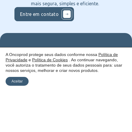
mais segura, simples e eficiente.
Entre em contato
Nos
Institucional
O que
A Oncoprod protege seus dados conforme nossa
Política de
Siga
Quem
ofercemos
Privacidade
e
Política de Cookies
. Ao continuar navegando,
nas
somos
Serviços
Uma empresa:
Redes
Como
Catálogo
você autoriza o tratamento de seus dados pessoais para: usar
atuamos
nossos serviços, melhorar e criar novos produtos.
Estrutura
Blog
Aceitar