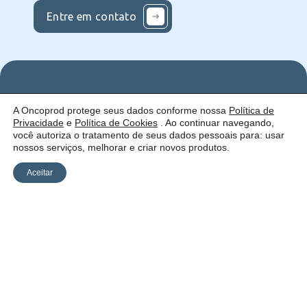
Entre em contato
Nos
Institucional
O que
A Oncoprod protege seus dados conforme nossa
Política de
Siga
Quem
ofercemos
Privacidade
e
Política de Cookies
. Ao continuar navegando,
nas
somos
Serviços
Uma empresa:
Redes
Como
Catálogo
você autoriza o tratamento de seus dados pessoais para: usar
atuamos
nossos serviços, melhorar e criar novos produtos.
Estrutura
Blog
Aceitar
Política de
Cookies
Laudos
Recalls
E-
Trabalhe
Desenvolvido