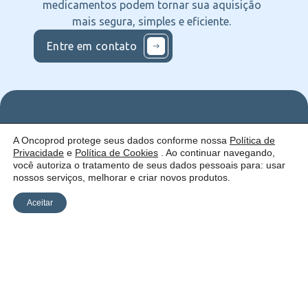
medicamentos podem tornar sua aquisição
mais segura, simples e eficiente.
Entre em contato
Nos
Institucional
O que
A Oncoprod protege seus dados conforme nossa
Política de
Siga
Quem
ofercemos
Privacidade
e
Política de Cookies
. Ao continuar navegando,
nas
somos
Serviços
Uma empresa:
Redes
Como
Catálogo
você autoriza o tratamento de seus dados pessoais para: usar
atuamos
nossos serviços, melhorar e criar novos produtos.
Estrutura
Blog
Aceitar