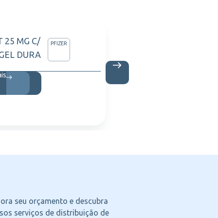
 25 MG C/
RADIE
PFIZER
 GEL DURA
1,5CC
ais
Saiba m
agora seu orçamento e descubra
os serviços de distribuição de