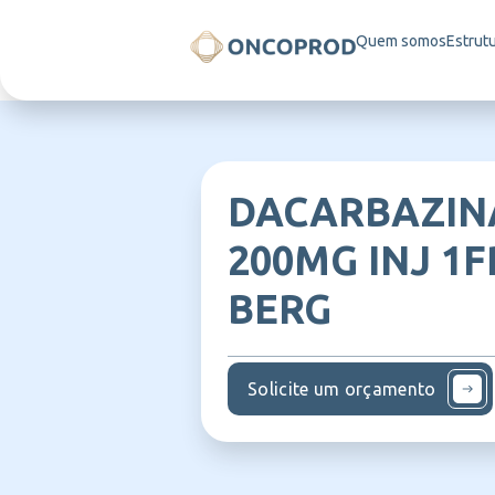
Quem somos
Estrut
DACARBAZIN
200MG INJ 1F
BERG
Solicite um orçamento