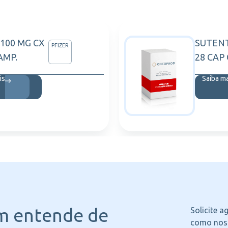
 100 MG CX
SUTENT
PFIZER
.AMP.
28 CAP
is
Saiba m
m entende
de
Solicite 
como noss