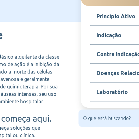
Princípio Ativo
e
Dacarbazina
Indicação
Dacarbazina é um age
Contra Indicaçã
ásico alquilante da classe
alquilantes que provo
tumorais, resultando n
mo de ação é a inibição da
realizada em ambiente
Este medicamento é c
ndo a morte das células
Doenças Relaci
médica, por via intr
à dacarbazina ou a q
travenosa e geralmente
para melanoma maligno
Não deve ser utilizad
dias, podendo o trata
e quimioterapia. Por sua
nem por mulheres grá
A dacarbazina é indi
semanas. Na doença de
Laboratório
caso de suspeita de g
náuseas intensas, seu uso
maligno metastático e
de segunda linha, em
imediatamente.
doença de Hodgkin, q
mbiente hospitalar.
agentes eficazes.
BERGAMO
começa aqui.
heça soluções que
ital ou clínica.