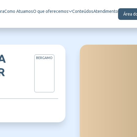
ura
Como Atuamos
O que oferecemos
Conteúdos
Atendimento
Área d
A
BERGAMO
R