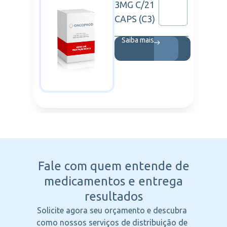
3MG C/21
NICA
CAPS (C3)
Saiba mais
Fale com quem entende
de
medicamentos e entrega
resultados
Solicite agora seu orçamento e descubra
como nossos serviços de distribuição de