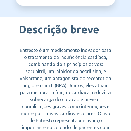
NOVARTIS
após a descontinuação da terapia com
como falta de ar, fadiga, inchaço nos
inibidor da ECA. História conhecida de
tornozelos e dificuldade para realizar
angioedema relacionado a terapia anterior
atividades do dia a dia. Também pode estar
com inibidor da ECA ou BRA. Angioedema
relacionada a histórico de infarto,
hereditário ou idiopático (vide
hipertensão arterial descompensada e
Descrição breve
“Advertências e precauções”). Uso
disfunção ventricular esquerda.
concomitante com alisquireno em
pacientes com diabetes Tipo 2 (vide
“Advertências e precauções”, e “Interações
medicamentosas”). Insuficiência hepática
Entresto é um medicamento inovador para
grave, cirrose biliar e colestase (vide
o tratamento da insuficiência cardíaca,
“Advertências e precauções”). Gravidez
combinando dois princípios ativos:
(vide “Advertências e precauções, gravidez,
amamentação e fertilidade”). Este
sacubitril, um inibidor da neprilisina, e
medicamento é contraindicado para uso por
valsartana, um antagonista do receptor da
mulheres grávidas. Categoria de risco na
angiotensina II (BRA). Juntos, eles atuam
gravidez: D Este medicamento não deve
ser utilizado por mulheres grávidas sem
para melhorar a função cardíaca, reduzir a
orientação médica. Informe imediatamente
sobrecarga do coração e prevenir
seu médico em caso de suspeita de
complicações graves como internações e
gravidez.
morte por causas cardiovasculares. O uso
de Entresto representa um avanço
importante no cuidado de pacientes com