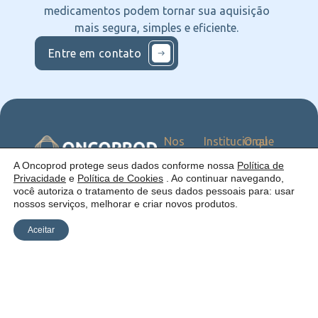
medicamentos podem tornar sua aquisição
mais segura, simples e eficiente.
Entre em contato
Nos
Institucional
O que
Siga
Quem
ofercemos
nas
somos
Serviços
Uma empresa:
A Oncoprod protege seus dados conforme nossa
Política de
Redes
Como
Catálogo
Privacidade
e
Política de Cookies
. Ao continuar navegando,
atuamos
você autoriza o tratamento de seus dados pessoais para: usar
Estrutura
nossos serviços, melhorar e criar novos produtos.
Blog
Aceitar