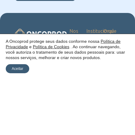
Nos
Institucional
O que
Siga
Quem
ofercemos
nas
somos
Serviços
Uma empresa:
A Oncoprod protege seus dados conforme nossa
Política de
Redes
Como
Catálogo
Privacidade
e
Política de Cookies
. Ao continuar navegando,
atuamos
você autoriza o tratamento de seus dados pessoais para: usar
Estrutura
nossos serviços, melhorar e criar novos produtos.
Blog
Aceitar
Política de
Cookies
Laudos
Recalls
E-
Trabalhe
Desenvolvido
Privacidade
commerce
Conosco
por Anfi Consulting