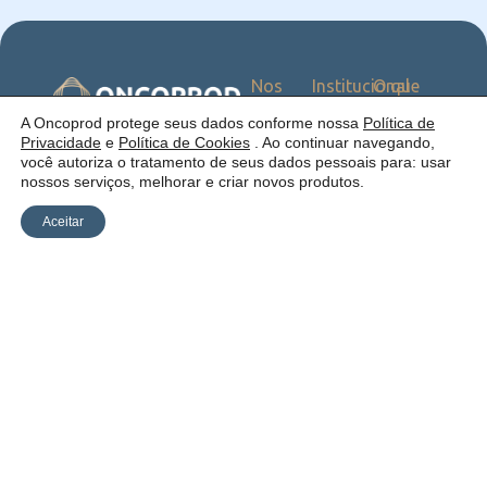
Nos
Institucional
O que
Siga
Quem
ofercemos
nas
somos
Serviços
Uma empresa:
A Oncoprod protege seus dados conforme nossa
Política de
Redes
Como
Catálogo
Privacidade
e
Política de Cookies
. Ao continuar navegando,
atuamos
você autoriza o tratamento de seus dados pessoais para: usar
Estrutura
nossos serviços, melhorar e criar novos produtos.
Blog
Aceitar
Política de
Cookies
Laudos
Recalls
E-
Trabalhe
Desenvolvido
Privacidade
commerce
Conosco
por Anfi Consulting