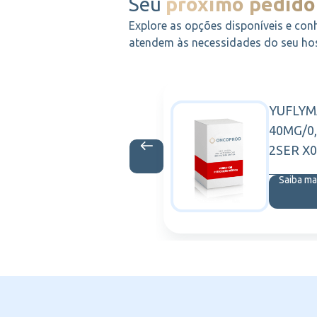
Seu
próximo pedido
Explore as opções disponíveis e con
atendem às necessidades do seu hosp
D IV 500MG
YUFLY
ABBOTT
 FR10ML
40MG/0,
2SER X0
is
Saiba ma