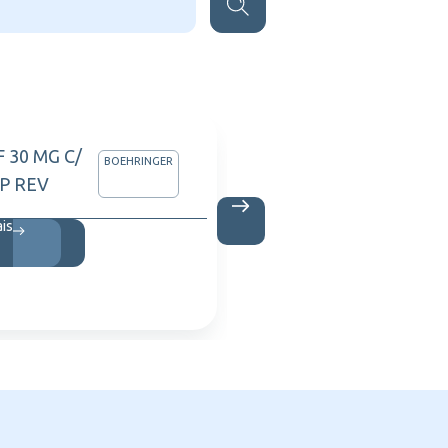
 30 MG C/
TOPOT
BOEHRINGER
P REV
PO SOL
ais
Saiba m