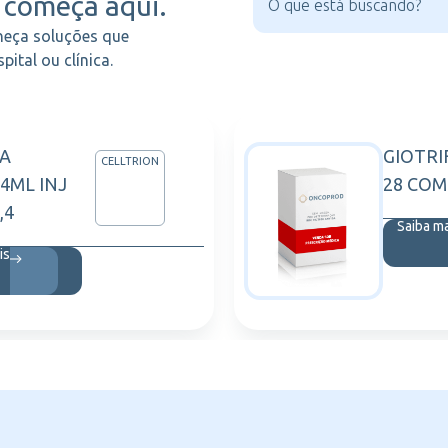
começa aqui.
heça soluções que
ital ou clínica.
MA
GIOTRIF
CELLTRION
4ML INJ
28 COM
,4
Saiba m
is