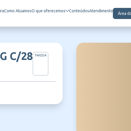
ura
Como Atuamos
O que oferecemos
Conteúdos
Atendimento
Área d
G C/28
TAKEDA