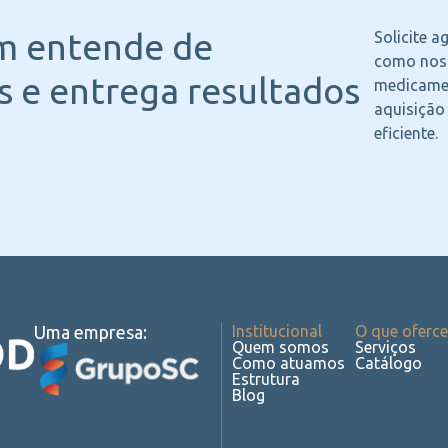
m entende
de
Solicite 
como noss
 e entrega resultados
medicame
aquisição
eficiente.
Uma empresa:
Institucional
O que oferc
Quem somos
Serviços
Como atuamos
Catálogo
Estrutura
Blog