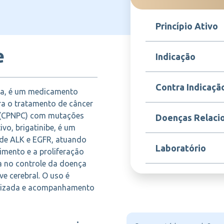
Princípio Ativo
e
Brigatinibe
Indicação
Indicado para o trata
Contra Indicaçã
da, é um medicamento
câncer de pulmão de 
metastático com muta
ra o tratamento de câncer
(receptor do fator de
Contraindicado para p
 (CPNPC) com mutações
Doenças Relaci
conhecida ao brigatin
ivo, brigatinibe, é um
fórmula. Deve ser evi
e de ALK e EGFR, atuando
insuficiência hepátic
Câncer de pulmão de 
Laboratório
medicamentosas crític
imento e a proliferação
metastático, Tumores
Neoplasias pulmonare
ia no controle da doença
ALK-positivo
e cerebral. O uso é
TAKEDA
ializada e acompanhamento