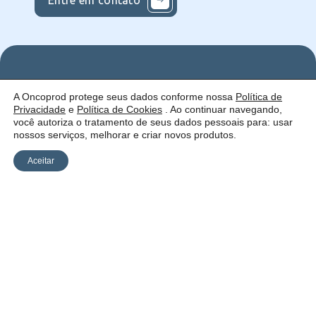
Entre em contato
Nos
Institucional
O que
A Oncoprod protege seus dados conforme nossa
Política de
Siga
Quem
ofercemos
Privacidade
e
Política de Cookies
. Ao continuar navegando,
nas
somos
Serviços
Uma empresa:
Redes
Como
Catálogo
você autoriza o tratamento de seus dados pessoais para: usar
atuamos
nossos serviços, melhorar e criar novos produtos.
Estrutura
Blog
Aceitar
Política de
Cookies
Laudos
Recalls
E-
Trabalhe
Desenvolvido
Privacidade
commerce
Conosco
por Anfi Consulting