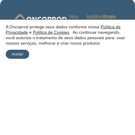
Nos
Institucional
O que
Siga
Quem
ofercemos
nas
somos
Serviços
Uma empresa:
A Oncoprod protege seus dados conforme nossa
Política de
Redes
Como
Catálogo
Privacidade
e
Política de Cookies
. Ao continuar navegando,
atuamos
você autoriza o tratamento de seus dados pessoais para: usar
Estrutura
nossos serviços, melhorar e criar novos produtos.
Blog
Aceitar
Política de
Cookies
Laudos
Recalls
E-
Trabalhe
Desenvolvido
Privacidade
commerce
Conosco
por Anfi Consulting