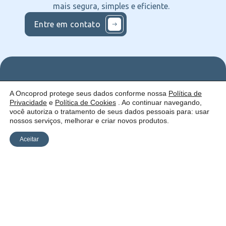
mais segura, simples e eficiente.
Entre em contato
Nos
Institucional
O que
A Oncoprod protege seus dados conforme nossa
Política de
Siga
Quem
ofercemos
Privacidade
e
Política de Cookies
. Ao continuar navegando,
nas
somos
Serviços
Uma empresa:
Redes
Como
Catálogo
você autoriza o tratamento de seus dados pessoais para: usar
atuamos
nossos serviços, melhorar e criar novos produtos.
Estrutura
Blog
Aceitar