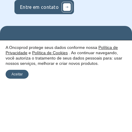
Entre em contato
Nos
Institucional
O que
A Oncoprod protege seus dados conforme nossa
Política de
Siga
Quem
ofercemos
Privacidade
e
Política de Cookies
. Ao continuar navegando,
nas
somos
Serviços
Uma empresa:
Redes
Como
Catálogo
você autoriza o tratamento de seus dados pessoais para: usar
atuamos
nossos serviços, melhorar e criar novos produtos.
Estrutura
Blog
Aceitar
Política de
Cookies
Laudos
Recalls
E-
Trabalhe
Desenvolvido