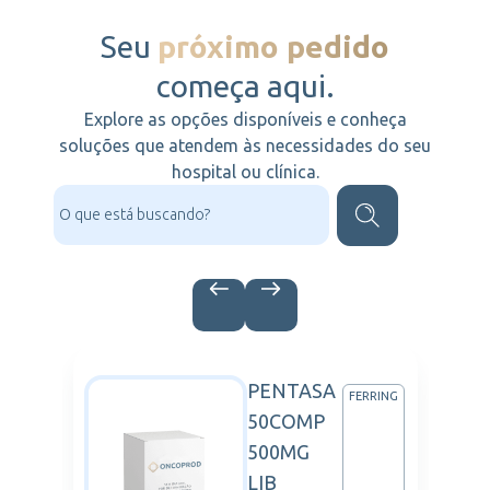
Seu
próximo pedido
começa aqui.
Explore as opções disponíveis e conheça
soluções que atendem às necessidades do seu
hospital ou clínica.
PENTASA
VO
FERRING
50COMP
DISK
500MG
LIB