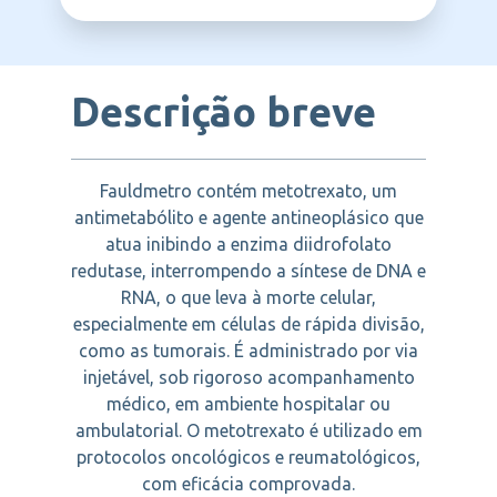
LIBBS
do fígado, imunodeficiência ou alterações
carcinoma de pulmão de células não
graves no sangue, como anemia,
pequenas, carcinoma de bexiga,
leucopenia ou trombocitopenia. Também
osteossarcoma, além de doenças
não deve ser usado por mulheres grávidas.
autoimunes como artrite reumatoide grave
e psoríase grave.
Descrição breve
Fauldmetro contém metotrexato, um
antimetabólito e agente antineoplásico que
atua inibindo a enzima diidrofolato
redutase, interrompendo a síntese de DNA e
RNA, o que leva à morte celular,
especialmente em células de rápida divisão,
como as tumorais. É administrado por via
injetável, sob rigoroso acompanhamento
médico, em ambiente hospitalar ou
ambulatorial. O metotrexato é utilizado em
protocolos oncológicos e reumatológicos,
com eficácia comprovada.