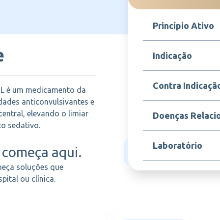
Princípio Ativo
e
Fenobarbital
Indicação
Indicado para o contr
Contra Indicaçã
mL é um medicamento da
ansiedade, alívio da t
auxílio no sono em pac
dades anticonvulsivantes e
Contraindicado em pac
entral, elevando o limiar
Doenças Relaci
fenobarbital ou a qua
o sedativo.
insuficiência respirató
ou renal graves, porfi
Este medicamento é ut
Laboratório
fértil.
começa aqui.
aparecimento de conv
epilepsia ou crises co
heça soluções que
UNIAO QUIMICA
ital ou clínica.