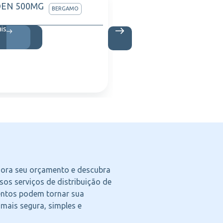
DEN 500MG
ZALTRA
BERGAMO
ML C/1
ais
Saiba m
agora seu orçamento e descubra
os serviços de distribuição de
ntos podem tornar sua
 mais segura, simples e