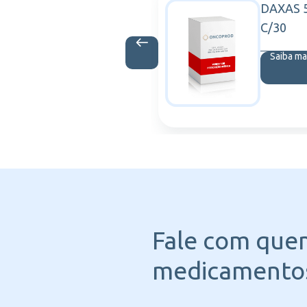
O 600MG
DAXAS 
PFIZER
 P/SOL INF
C/30
is
Saiba ma
Fale com que
medicamentos