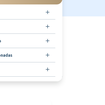
ole de convulsões, redução da
o
ensão, tratamento da epilepsia e
ientes pediátricos.
ientes com hipersensibilidade ao
onadas
lquer componente da fórmula,
ria severa, insuficiência hepática
ria e mulheres grávidas ou em idade
ilizado para prevenir o
ulsões em indivíduos com
nvulsivas de outras origens.