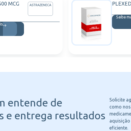
500 MCG
PLEXE
ASTRAZENECA
Saiba m
is
m entende
de
Solicite 
como noss
 e entrega resultados
medicame
aquisição
eficiente.