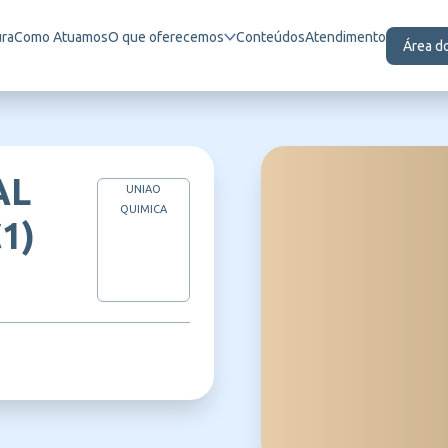
ura
Como Atuamos
O que oferecemos
Conteúdos
Atendimento
Área d
AL
UNIAO
QUIMICA
1)