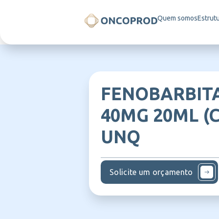
Quem somos
Estrut
FENOBARBIT
40MG 20ML (C
UNQ
Solicite um orçamento