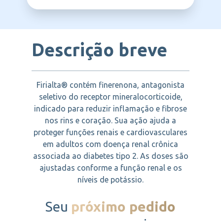
BAYER
potássio.
reduzir riscos cardiovasculares, como
insuficiência cardíaca, infarto e mortalidade
relacionada.
Descrição breve
Firialta® contém finerenona, antagonista
seletivo do receptor mineralocorticoide,
indicado para reduzir inflamação e fibrose
nos rins e coração. Sua ação ajuda a
proteger funções renais e cardiovasculares
em adultos com doença renal crônica
associada ao diabetes tipo 2. As doses são
ajustadas conforme a função renal e os
níveis de potássio.
Seu
próximo pedido