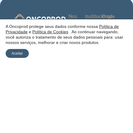
Nos
Institucional
O que
Siga
Quem
ofercemos
nas
somos
Serviços
Uma empresa:
A Oncoprod protege seus dados conforme nossa
Política de
Redes
Como
Catálogo
Privacidade
e
Política de Cookies
. Ao continuar navegando,
atuamos
você autoriza o tratamento de seus dados pessoais para: usar
Estrutura
nossos serviços, melhorar e criar novos produtos.
Blog
Aceitar
Política de
Cookies
Laudos
Recalls
E-
Trabalhe
Desenvolvido
Privacidade
commerce
Conosco
por Anfi Consulting