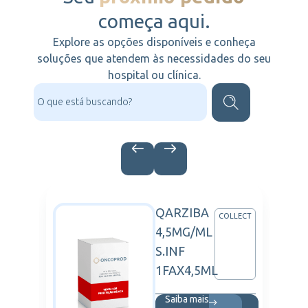
começa aqui.
Explore as opções disponíveis e conheça
soluções que atendem às necessidades do seu
hospital ou clínica.
QARZIBA
K
COLLECT
4,5MG/ML
S.INF
1FAX4,5ML
Saiba mais