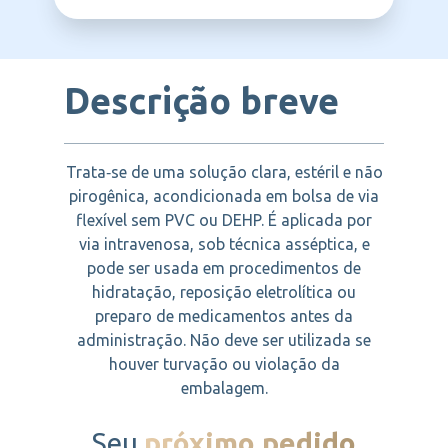
CELLTRION
essencial antes do uso.
alcalose metabólica leve e pacientes em
jejum prolongado. Atua como perfilaxia e
suporte durante tratamentos clínicos e
cirúrgicos.
Descrição breve
Trata‑se de uma solução clara, estéril e não
pirogênica, acondicionada em bolsa de via
flexível sem PVC ou DEHP. É aplicada por
via intravenosa, sob técnica asséptica, e
pode ser usada em procedimentos de
hidratação, reposição eletrolítica ou
preparo de medicamentos antes da
administração. Não deve ser utilizada se
houver turvação ou violação da
embalagem.
Seu
próximo pedido