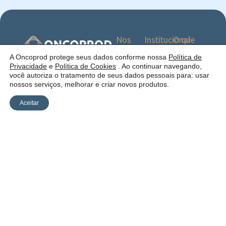
Nos
Institucional
O que
Siga
Quem
ofercemos
nas
somos
Serviços
Uma empresa:
A Oncoprod protege seus dados conforme nossa
Política de
Redes
Como
Catálogo
Privacidade
e
Política de Cookies
. Ao continuar navegando,
atuamos
você autoriza o tratamento de seus dados pessoais para: usar
Estrutura
nossos serviços, melhorar e criar novos produtos.
Blog
Aceitar
Política de
Cookies
Laudos
Recalls
E-
Trabalhe
Desenvolvido
Privacidade
commerce
Conosco
por Anfi Consulting