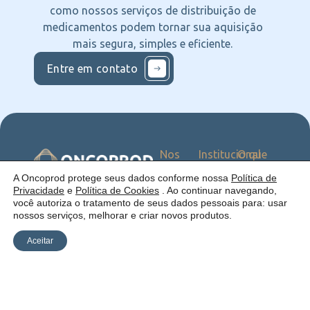
como nossos serviços de distribuição de
medicamentos podem tornar sua aquisição
mais segura, simples e eficiente.
Entre em contato
Nos
Institucional
O que
Siga
Quem
ofercemos
nas
somos
Serviços
Uma empresa:
A Oncoprod protege seus dados conforme nossa
Política de
Redes
Como
Catálogo
Privacidade
e
Política de Cookies
. Ao continuar navegando,
atuamos
você autoriza o tratamento de seus dados pessoais para: usar
Estrutura
nossos serviços, melhorar e criar novos produtos.
Blog
Aceitar