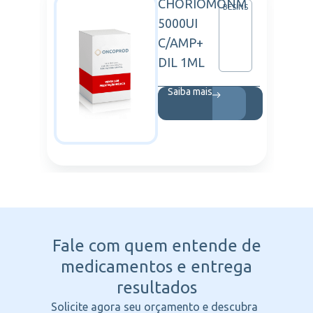
CHORIOMONM
AZENECA
BESINS
5000UI
C/AMP+
DIL 1ML
Saiba mais
Fale com quem entende
de
medicamentos e entrega
resultados
Solicite agora seu orçamento e descubra