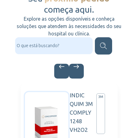
começa aqui.
Explore as opções disponíveis e conheça
soluções que atendem às necessidades do seu
hospital ou clínica.
L
INDIC
PEN
3M
QUIM 3M
RMA
COMPLY
OS
1248
VH2O2