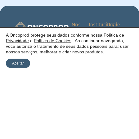
Nos
Institucional
O que
Siga
Quem
ofercemos
nas
somos
Serviços
Uma empresa:
A Oncoprod protege seus dados conforme nossa
Política de
Redes
Como
Catálogo
Privacidade
e
Política de Cookies
. Ao continuar navegando,
atuamos
você autoriza o tratamento de seus dados pessoais para: usar
Estrutura
nossos serviços, melhorar e criar novos produtos.
Blog
Aceitar
Política de
Cookies
Laudos
Recalls
E-
Trabalhe
Desenvolvido
Privacidade
commerce
Conosco
por Anfi Consulting