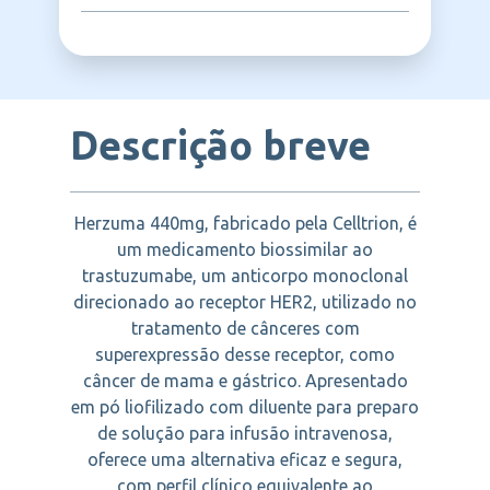
monitoramento rigoroso da função cardíaca
superexpressão do receptor HER2.
é recomendado durante o tratamento.
CELLTRION
Descrição breve
Herzuma 440mg, fabricado pela Celltrion, é
um medicamento biossimilar ao
trastuzumabe, um anticorpo monoclonal
direcionado ao receptor HER2, utilizado no
tratamento de cânceres com
superexpressão desse receptor, como
câncer de mama e gástrico. Apresentado
em pó liofilizado com diluente para preparo
de solução para infusão intravenosa,
oferece uma alternativa eficaz e segura,
com perfil clínico equivalente ao