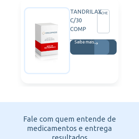
TANDRILAX
M
ACHE
C/30
COMP
Saiba mais
Fale com quem entende
de
medicamentos e entrega
resultados