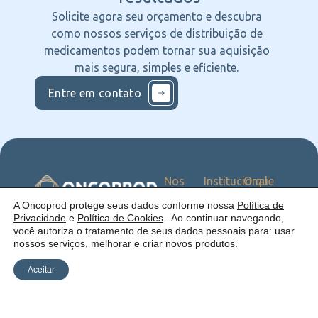
Solicite agora seu orçamento e descubra
como nossos serviços de distribuição de
medicamentos podem tornar sua aquisição
mais segura, simples e eficiente.
Entre em contato
Nos
Institucional
O que
Siga
Quem
ofercemos
nas
somos
Serviços
Uma empresa:
A Oncoprod protege seus dados conforme nossa
Política de
Redes
Como
Catálogo
Privacidade
e
Política de Cookies
. Ao continuar navegando,
atuamos
você autoriza o tratamento de seus dados pessoais para: usar
Estrutura
nossos serviços, melhorar e criar novos produtos.
Blog
Aceitar