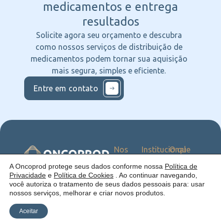
medicamentos e entrega
resultados
Solicite agora seu orçamento e descubra
como nossos serviços de distribuição de
medicamentos podem tornar sua aquisição
mais segura, simples e eficiente.
Entre em contato
Nos
Institucional
O que
Siga
Quem
ofercemos
nas
somos
Serviços
Uma empresa:
A Oncoprod protege seus dados conforme nossa
Política de
Redes
Como
Catálogo
Privacidade
e
Política de Cookies
. Ao continuar navegando,
atuamos
você autoriza o tratamento de seus dados pessoais para: usar
Estrutura
nossos serviços, melhorar e criar novos produtos.
Blog
Aceitar