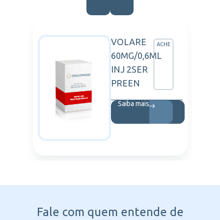
VOLARE
KEDA
ACHE
60MG/0,6ML
INJ 2SER
PREEN
Saiba mais
Fale com quem entende
de