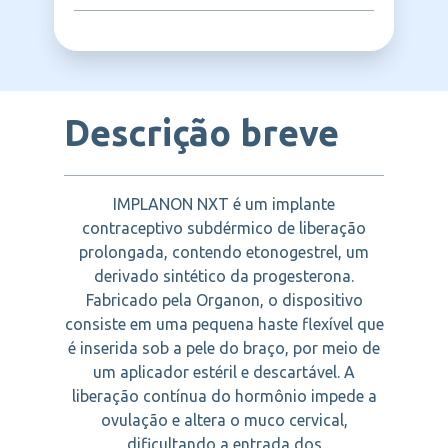
câncer de mama atual ou suspeito e
duração, Distúrbios menstruais
sangramento vaginal não diagnosticado.
relacionados à contracepção, Necessidade
ORGANON
Deve ser utilizado com cautela em
de métodos contraceptivos reversíveis.
mulheres com diabetes, hipertensão ou
distúrbios do metabolismo lipídico.
Descrição breve
IMPLANON NXT é um implante
contraceptivo subdérmico de liberação
prolongada, contendo etonogestrel, um
derivado sintético da progesterona.
Fabricado pela Organon, o dispositivo
consiste em uma pequena haste flexível que
é inserida sob a pele do braço, por meio de
um aplicador estéril e descartável. A
liberação contínua do hormônio impede a
ovulação e altera o muco cervical,
dificultando a entrada dos