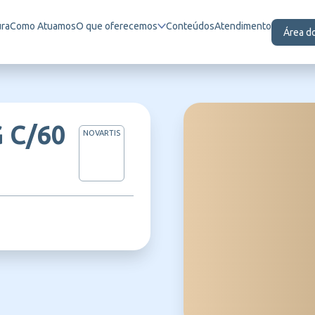
ura
Como Atuamos
O que oferecemos
Conteúdos
Atendimento
Área d
 C/60
NOVARTIS