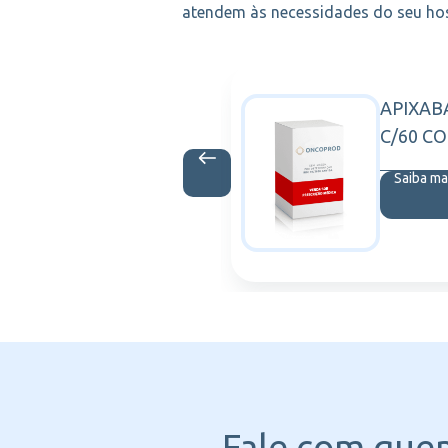
atendem às necessidades do seu hosp
ANE SKINB
APIXAB
GALDERMA
IDO 1ML
C/60 C
is
Saiba ma
Fale com que