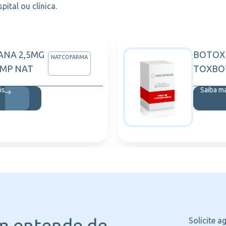
ital ou clínica.
ANA 2,5MG
BOTOX 
NATCOFARMA
OMP NAT
TOXBO
is
Saiba m
m entende
de
Solicite 