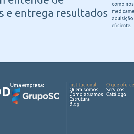
como noss
 e entrega resultados
medicame
aquisição
eficiente.
Uma empresa:
Institucional
O que oferc
Quem somos
Serviços
Como atuamos
Catálogo
Estrutura
Blog