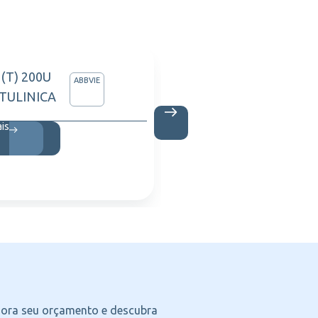
(T) 200U
TRAMA
ABBVIE
TULINICA
60AMP 
TEU
ais
Saiba m
agora seu orçamento e descubra