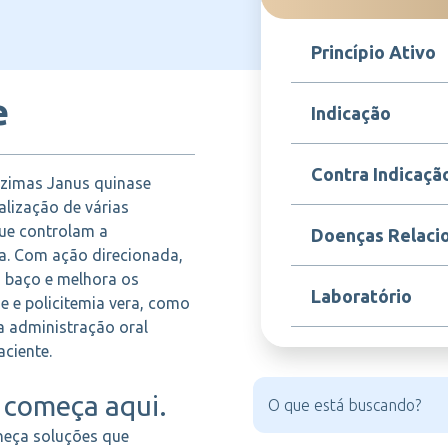
Princípio Ativo
e
Ruxolitinibe
Indicação
Indicado para o tratam
Contra Indicaçã
nzimas Janus quinase
(também conhecida co
crônica), mielofibrose
alização de várias
mielofibrose pós-tro
Contraindicado em pac
que controlam a
Doenças Relaci
com esplenomegalia o
conhecida ao ruxoliti
a. Com ação direcionada,
Também é indicado pa
fórmula. Não deve ser
adultos com policitem
 baço e melhora os
infecções ativas gra
Mielofibrose primária,
intolerantes à hidroxiu
Laboratório
severas ou contagens
e e policitemia vera, como
Mielofibrose pós-trom
acompanhamento médi
vera
ua administração oral
ciente.
NOVARTIS
começa aqui.
heça soluções que