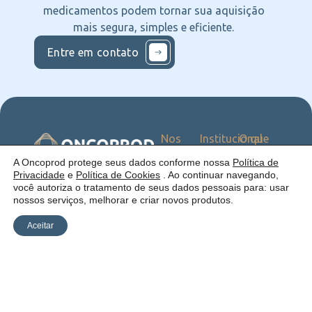
medicamentos podem tornar sua aquisição
mais segura, simples e eficiente.
Entre em contato
Nos
Institucional
O que
Siga
Quem
ofercemos
nas
somos
Serviços
Uma empresa:
A Oncoprod protege seus dados conforme nossa
Política de
Redes
Como
Catálogo
Privacidade
e
Política de Cookies
. Ao continuar navegando,
atuamos
você autoriza o tratamento de seus dados pessoais para: usar
Estrutura
nossos serviços, melhorar e criar novos produtos.
Blog
Aceitar