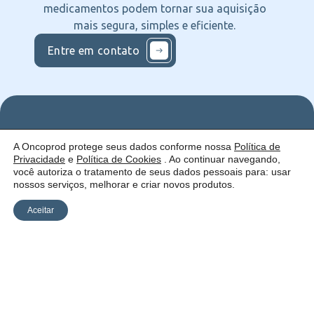
medicamentos podem tornar sua aquisição
mais segura, simples e eficiente.
Entre em contato
Nos
Institucional
O que
A Oncoprod protege seus dados conforme nossa
Política de
Siga
Quem
ofercemos
Privacidade
e
Política de Cookies
. Ao continuar navegando,
nas
somos
Serviços
Uma empresa:
Redes
Como
Catálogo
você autoriza o tratamento de seus dados pessoais para: usar
atuamos
nossos serviços, melhorar e criar novos produtos.
Estrutura
Blog
Aceitar