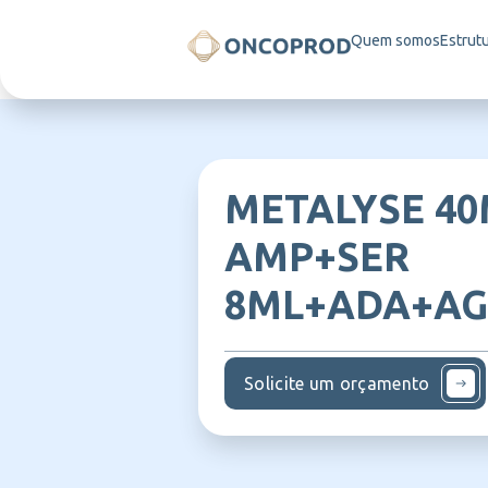
Quem somos
Estrut
METALYSE 4
AMP+SER
8ML+ADA+AG
Solicite um orçamento