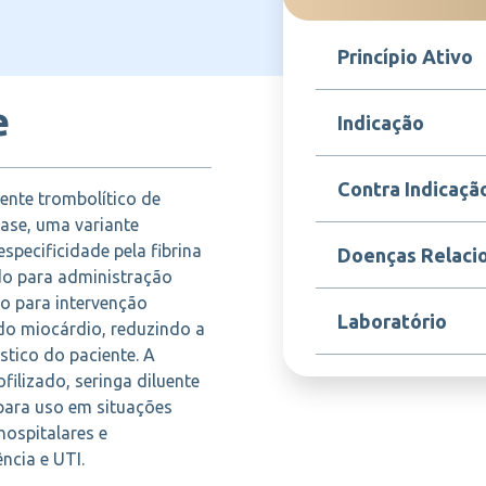
Princípio Ativo
e
Tenecteplase
Indicação
Metalyse é indicado p
Contra Indicaçã
ente trombolítico de
infarto agudo do mioc
segmento ST, para res
lase, uma variante
sanguíneo coronariano
Contraindicado em pac
specificidade pela fibrina
Doenças Relaci
ser administrado o mai
vascular cerebral (AV
do para administração
sintomas.
cerebrais, sangrament
do para intervenção
controlada, ou hipers
Infarto agudo do mio
Laboratório
componentes da fórmul
do miocárdio, reduzindo a
coronariana aguda, isq
hospitalar.
tico do paciente. A
ilizado, seringa diluente
BOEHRINGER
para uso em situações
hospitalares e
cia e UTI.