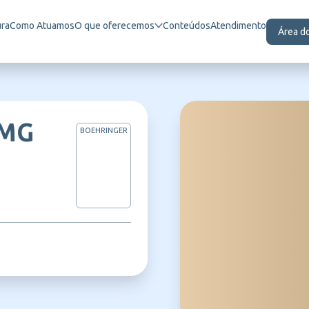
ura
Como Atuamos
O que oferecemos
Conteúdos
Atendimento
Área d
0MG
BOEHRINGER