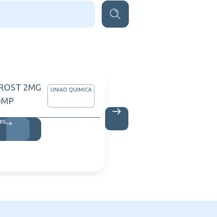
ROST 2MG
MYOZY
UNIAO QUIMICA
OMP
C/ 1 A
ais
Saiba m