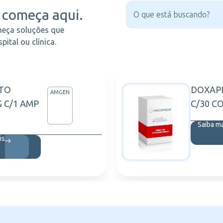
começa aqui.
heça soluções que
ital ou clínica.
TO
DOXAP
AMGEN
G C/1 AMP
C/30 C
Saiba m
is