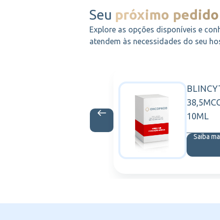
Seu
próximo pedido
Explore as opções disponíveis e con
atendem às necessidades do seu hosp
A C/10
BLINCY
CHIESI
ML
38,5MC
10ML
is
Saiba ma