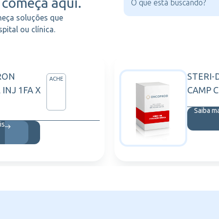
começa aqui.
heça soluções que
ital ou clínica.
RON
STERI-
ACHE
INJ 1FA X
CAMP C
Saiba m
is