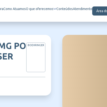
ura
Como Atuamos
O que oferecemos
Conteúdos
Atendimento
Área d
MG PO
BOEHRINGER
SER