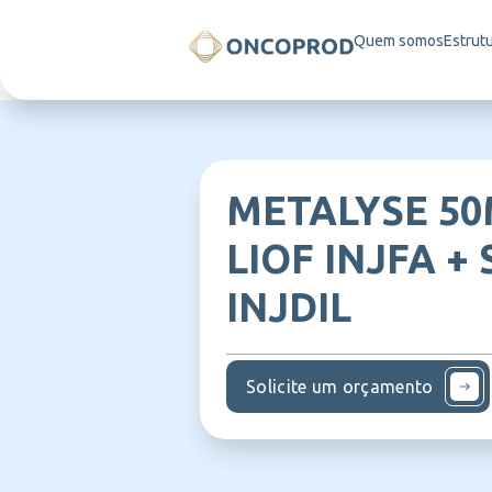
Quem somos
Estrut
METALYSE 50
LIOF INJFA + 
INJDIL
Solicite um orçamento