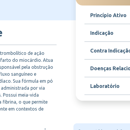
Princípio Ativo
e
Tenecteplase
Indicação
Indicado para o tratam
Contra Indicaçã
 trombolítico de ação
do miocárdio (IAM) c
segmento ST, administ
nfarto do miocárdio. Atua
início dos sintomas.
Contraindicado em pa
sponsável pela obstrução
Doenças Relaci
isquêmico ou hemorrág
fluxo sanguíneo e
hipertensão grave não
díaco. Sua fórmula em pó
coagulação, cirurgias
Infarto agudo do mio
Laboratório
tenecteplase ou a qu
e administrada por via
segmento ST (IAM com
. Possui meia-vida
 fibrina, o que permite
BOEHRINGER
mente em contextos de