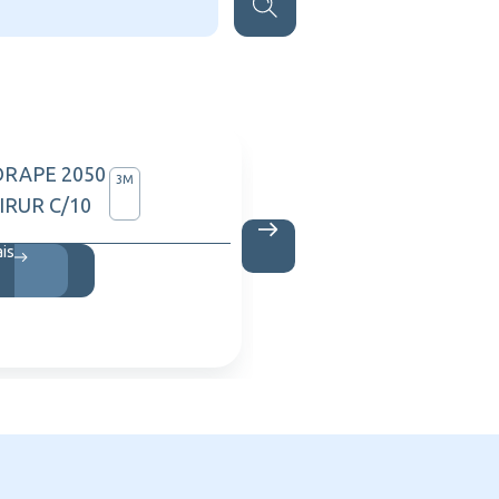
DRAPE 2050
SIMPON
3M
IRUR C/10
0,5ML 
ais
Saiba m