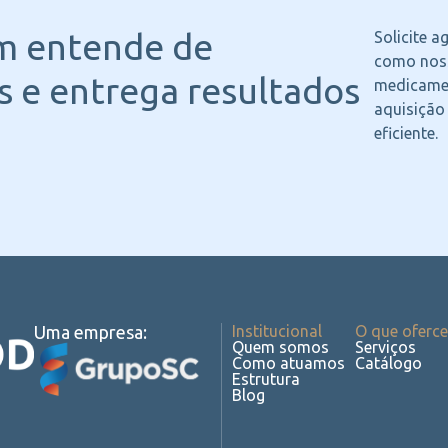
m entende
de
Solicite 
como noss
 e entrega resultados
medicame
aquisição
eficiente.
Uma empresa:
Institucional
O que oferc
Quem somos
Serviços
Como atuamos
Catálogo
Estrutura
Blog