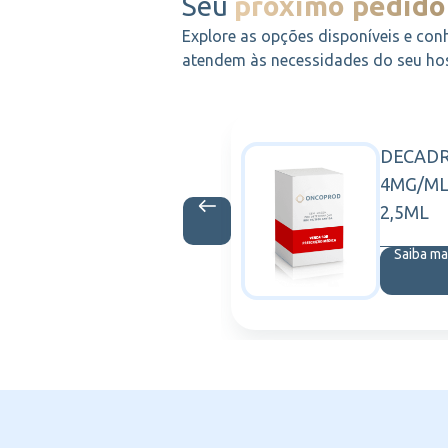
Seu
próximo pedido
Explore as opções disponíveis e con
atendem às necessidades do seu hosp
 5ML
DECAD
ACHE
4MG/ML 
is
2,5ML
Saiba ma