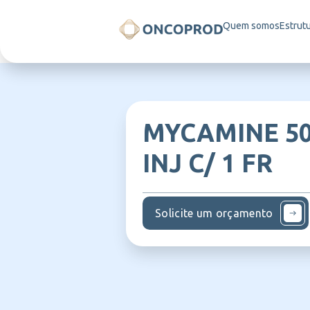
Quem somos
Estrut
MYCAMINE 5
INJ C/ 1 FR
Solicite um orçamento