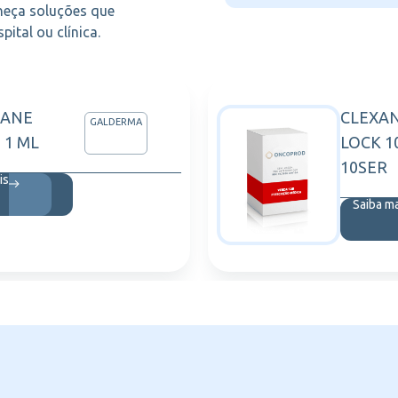
heça soluções que
ital ou clínica.
LANE
CLEXA
GALDERMA
 1 ML
LOCK 1
10SER
is
Saiba m