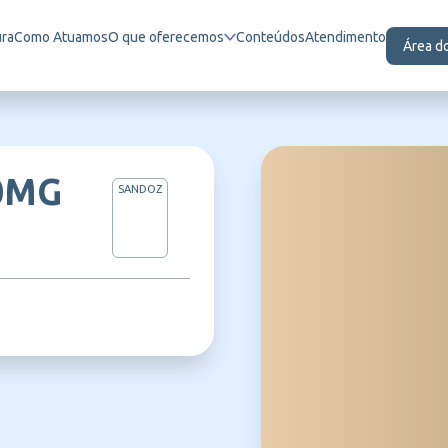
ura
Como Atuamos
O que oferecemos
Conteúdos
Atendimento
Área d
0MG
SANDOZ