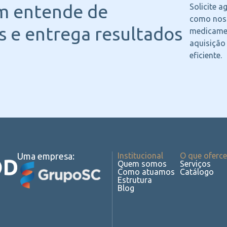
m entende
de
Solicite 
como noss
 e entrega resultados
medicame
aquisição
eficiente.
Uma empresa:
Institucional
O que oferc
Quem somos
Serviços
Como atuamos
Catálogo
Estrutura
Blog