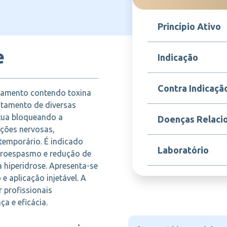
Princípio Ativo
e
Toxina botulínica
Indicação
Nabota é indicado para
Contra Indicaçã
amento contendo toxina
espasticidade muscul
hiperidrose axilar, e 
ratamento de diversas
rugas faciais. Também 
Contraindicado em pac
Atua bloqueando a
Doenças Relaci
espasmos musculares 
injeção, alergia conhec
ações nervosas,
seus excipientes, e e
emporário. É indicado
outras doenças neurom
Distonia cervical, esp
Laboratório
prescritores habilitad
faroespasmo e redução de
blefaroespasmo, hipe
enxaqueca crônica, ru
a hiperidrose. Apresenta-se
 e aplicação injetável. A
MOKSHAB
 profissionais
ça e eficácia.