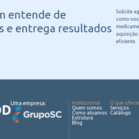
m entende
de
Solicite 
como noss
 e entrega resultados
medicame
aquisição
eficiente.
Uma empresa:
Institucional
O que oferc
Quem somos
Serviços
Como atuamos
Catálogo
Estrutura
Blog