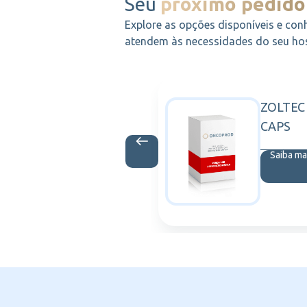
Seu
próximo pedido
Explore as opções disponíveis e con
atendem às necessidades do seu hosp
PLY 1322
ZOLTEC
3M
MX55M
CAPS
is
Saiba ma