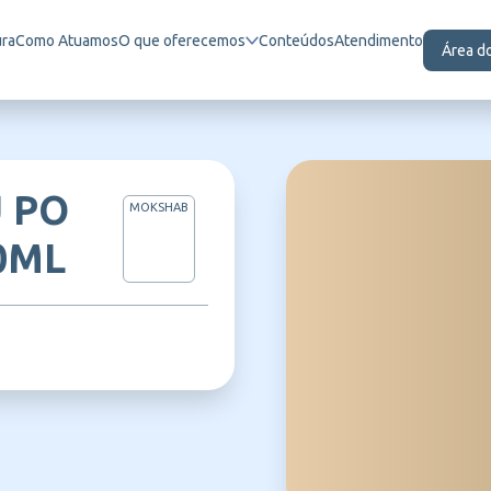
ura
Como Atuamos
O que oferecemos
Conteúdos
Atendimento
Área d
 PO
MOKSHAB
10ML