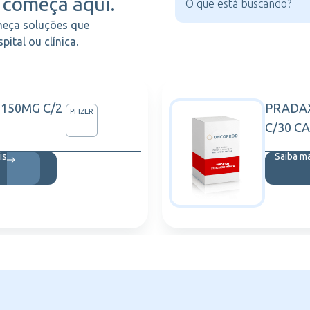
começa aqui.
heça soluções que
ital ou clínica.
 150MG C/2
PRADA
PFIZER
C/30 C
is
Saiba m