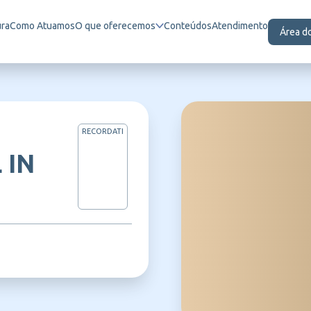
ura
Como Atuamos
O que oferecemos
Conteúdos
Atendimento
Área d
RECORDATI
 IN