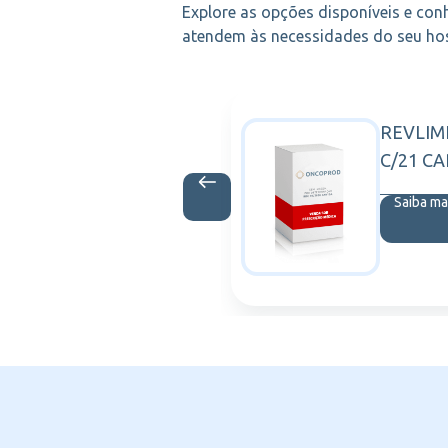
Explore as opções disponíveis e con
atendem às necessidades do seu hosp
A 6MG/ML
REVLIM
NOVO NORDISK
C/21 CA
is
Saiba ma