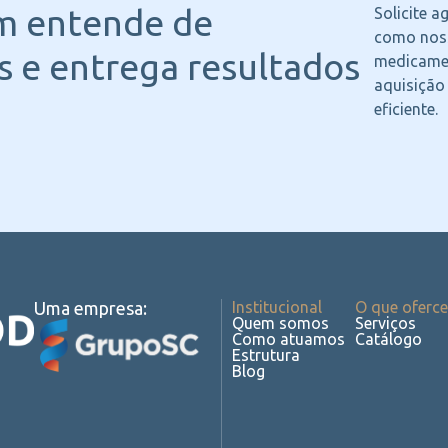
m entende
de
Solicite 
como noss
 e entrega resultados
medicame
aquisição
eficiente.
Uma empresa:
Institucional
O que oferc
Quem somos
Serviços
Como atuamos
Catálogo
Estrutura
Blog