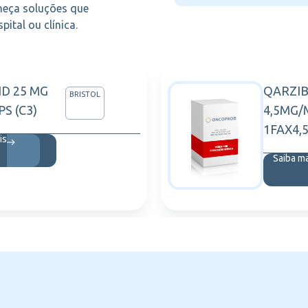
heça soluções que
ital ou clínica.
ID 25 MG
QARZI
BRISTOL
PS (C3)
4,5MG/
1FAX4,
is
Saiba m