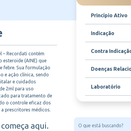
Princípio Ativo
e
Ibuprofeno
Indicação
Neoprofen é indicado p
Contra Indicaçã
l – Recordati contém
controle da febre e t
inflamatórios em paci
o esteroide (AINE) que
usado no manejo da do
Contraindicado em pac
e febre. Sua formulação
Doenças Relaci
que exigem rápida ação
ibuprofeno, história de
o e ação clínica, sendo
renal grave, distúrbi
italar e cuidados
alergia a anti-inflama
Dor, inflamação, febre,
Laboratório
sob prescrição médica
 de 2ml para uso
musculoesquelética, 
icado para tratamento de
do o controle eficaz dos
RECORDATI
 a prescritores médicos.
começa aqui.