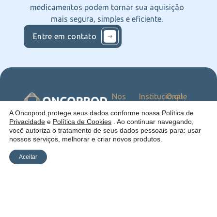
medicamentos podem tornar sua aquisição
mais segura, simples e eficiente.
Entre em contato
Nos
Institucional
O que
Siga
Quem
ofercemos
nas
somos
Serviços
Uma empresa:
A Oncoprod protege seus dados conforme nossa
Política de
Redes
Como
Catálogo
Privacidade
e
Política de Cookies
. Ao continuar navegando,
atuamos
você autoriza o tratamento de seus dados pessoais para: usar
Estrutura
nossos serviços, melhorar e criar novos produtos.
Blog
Aceitar