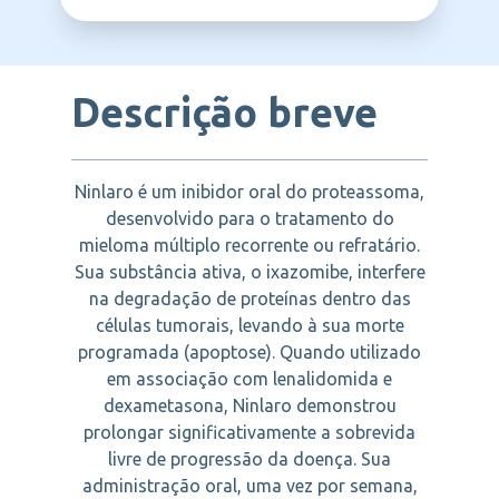
TAKEDA
anticorpos. Além disso, está sendo
estudado para o tratamento da amiloidose
AL, uma doença rara causada pelo acúmulo
de proteínas anormais nos órgãos e
tecidos.
Descrição breve
Ninlaro é um inibidor oral do proteassoma,
desenvolvido para o tratamento do
mieloma múltiplo recorrente ou refratário.
Sua substância ativa, o ixazomibe, interfere
na degradação de proteínas dentro das
células tumorais, levando à sua morte
programada (apoptose). Quando utilizado
em associação com lenalidomida e
dexametasona, Ninlaro demonstrou
prolongar significativamente a sobrevida
livre de progressão da doença. Sua
administração oral, uma vez por semana,