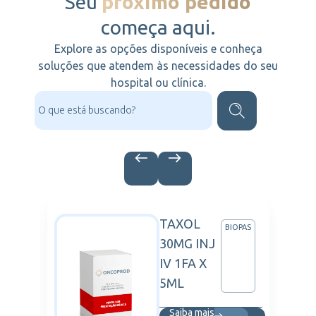
Seu
próximo pedido
começa aqui.
Explore as opções disponíveis e conheça
soluções que atendem às necessidades do seu
hospital ou clínica.
TAXOL
IZER
BIOPAS
30MG INJ
IV 1FA X
5ML
Saiba mais