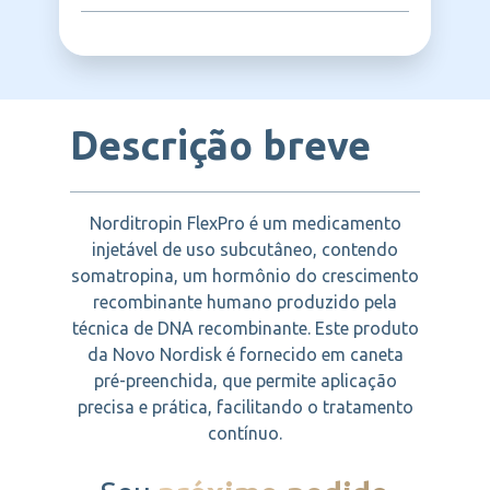
pode iniciar após remissão e término da
Função renal reduzida (crônica), Crianças
Deficiência de hormônio de crescimento
terapia oncológica, Doença crítica aguda,
nascidas pequenas para a idade
com início na infância ou adquirido na fase
NOVO NORDISK
como pós-cirurgia cardíaca ou abdominal,
gestacional (PIG), Deficiência hormonal em
adulta por causas como tumores ou
trauma múltiplo ou falência respiratória
adultos, Nanismo por deficiência de GH,
doenças da hipófise.
aguda, Crescimento ósseo finalizado
Desequilíbrios hormonais em crianças e
(epífises fechadas) sem deficiência de GH.
adultos.
Consulte seu médico antes do uso se
Descrição breve
qualquer dessas condições se aplicar a
você.
Norditropin FlexPro é um medicamento
injetável de uso subcutâneo, contendo
somatropina, um hormônio do crescimento
recombinante humano produzido pela
técnica de DNA recombinante. Este produto
da Novo Nordisk é fornecido em caneta
pré-preenchida, que permite aplicação
precisa e prática, facilitando o tratamento
contínuo.