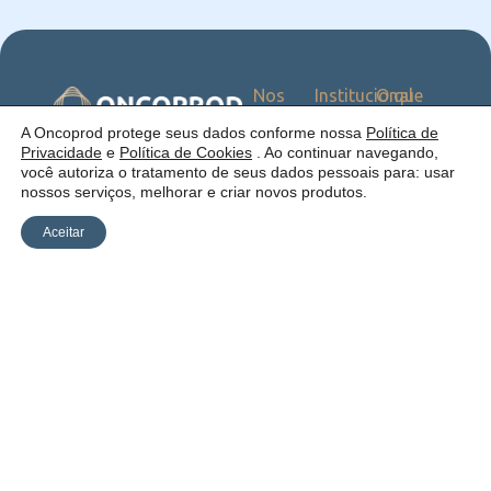
Nos
Institucional
O que
Siga
Quem
ofercemos
nas
somos
Serviços
Uma empresa:
A Oncoprod protege seus dados conforme nossa
Política de
Redes
Como
Catálogo
Privacidade
e
Política de Cookies
. Ao continuar navegando,
atuamos
você autoriza o tratamento de seus dados pessoais para: usar
Estrutura
nossos serviços, melhorar e criar novos produtos.
Blog
Aceitar
Política de
Cookies
Laudos
Recalls
E-
Trabalhe
Desenvolvido
Privacidade
commerce
Conosco
por Anfi Consulting