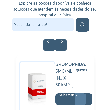
Explore as opções disponíveis e conheça
soluções que atendem às necessidades do seu
hospital ou clínica.
BROMOPRIDA
BVIE
UNIAO
5MG/ML
QUIMICA
INJ X
50AMP
Saiba mais