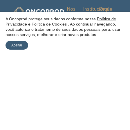
Nos
Institucional
O que
Siga
Quem
ofercemos
nas
somos
Serviços
Uma empresa:
A Oncoprod protege seus dados conforme nossa
Política de
Redes
Como
Catálogo
Privacidade
e
Política de Cookies
. Ao continuar navegando,
atuamos
você autoriza o tratamento de seus dados pessoais para: usar
Estrutura
nossos serviços, melhorar e criar novos produtos.
Blog
Aceitar
Política de
Cookies
Laudos
Recalls
E-
Trabalhe
Desenvolvido
Privacidade
commerce
Conosco
por Anfi Consulting