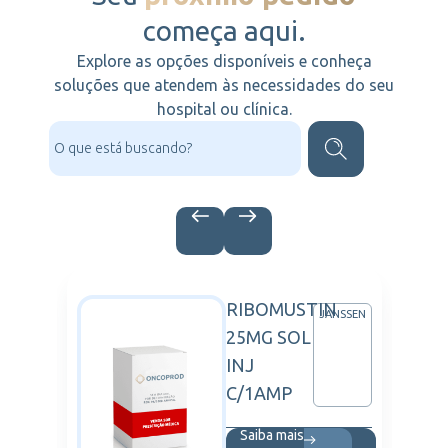
começa aqui.
Explore as opções disponíveis e conheça
soluções que atendem às necessidades do seu
hospital ou clínica.
RIBOMUSTIN
OCON
JANSSEN
25MG SOL
INJ
C/1AMP
Saiba mais