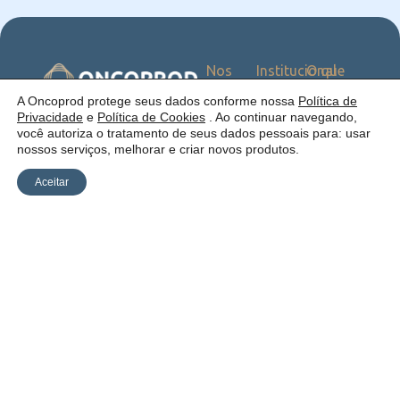
Nos
Institucional
O que
Siga
Quem
ofercemos
nas
somos
Serviços
Uma empresa:
A Oncoprod protege seus dados conforme nossa
Política de
Redes
Como
Catálogo
Privacidade
e
Política de Cookies
. Ao continuar navegando,
atuamos
você autoriza o tratamento de seus dados pessoais para: usar
Estrutura
nossos serviços, melhorar e criar novos produtos.
Blog
Aceitar
Política de
Cookies
Laudos
Recalls
E-
Trabalhe
Desenvolvido
Privacidade
commerce
Conosco
por Anfi Consulting