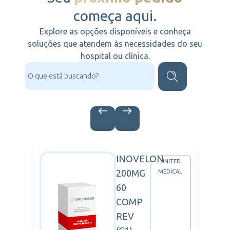
começa aqui.
Explore as opções disponíveis e conheça
soluções que atendem às necessidades do seu
hospital ou clínica.
INOVELON
TED
UNITED
200MG
CAL
MEDICAL
60
COMP
REV