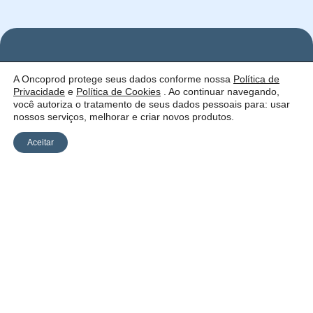
Nos
Institucional
O que
A Oncoprod protege seus dados conforme nossa
Política de
Siga
Quem
ofercemos
Privacidade
e
Política de Cookies
. Ao continuar navegando,
nas
somos
Serviços
Uma empresa:
Redes
Como
Catálogo
você autoriza o tratamento de seus dados pessoais para: usar
atuamos
nossos serviços, melhorar e criar novos produtos.
Estrutura
Blog
Aceitar
Política de
Cookies
Laudos
Recalls
E-
Trabalhe
Desenvolvido
Privacidade
commerce
Conosco
por Anfi Consulting