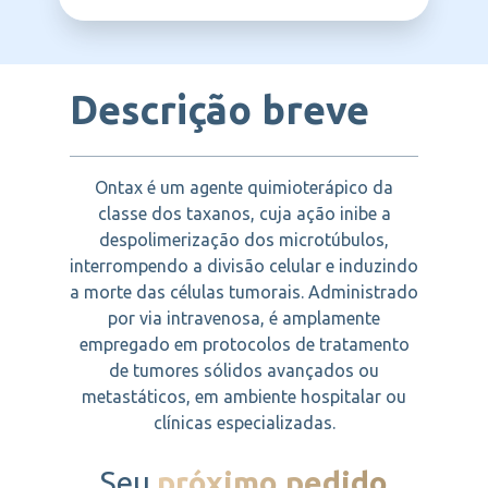
LIBBS
nem por pacientes com sarcoma de Kaposi
células e sarcoma de Kaposi relacionado à
combinação com compostos de platina; e
relacionado à AIDS com contagem de
AIDS. Essas condições envolvem o
como tratamento de segunda linha no
neutrófilos abaixo de 1.000 células/mm³. O
crescimento descontrolado de células
sarcoma de Kaposi relacionado à AIDS. O
uso em gestantes só deve ocorrer com
malignas em diferentes tecidos e órgãos do
paclitaxel atua promovendo a estabilização
orientação médica.
corpo.
Descrição breve
dos microtúbulos, inibindo a divisão celular
e, consequentemente, a proliferação das
células cancerígenas.
Ontax é um agente quimioterápico da
classe dos taxanos, cuja ação inibe a
despolimerização dos microtúbulos,
interrompendo a divisão celular e induzindo
a morte das células tumorais. Administrado
por via intravenosa, é amplamente
empregado em protocolos de tratamento
de tumores sólidos avançados ou
metastáticos, em ambiente hospitalar ou
clínicas especializadas.
Seu
próximo pedido