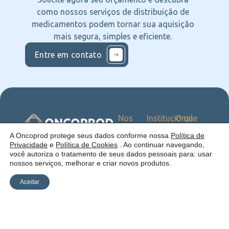
como nossos serviços de distribuição de
medicamentos podem tornar sua aquisição
mais segura, simples e eficiente.
Entre em contato
Nos
Institucional
O que
Siga
Quem
ofercemos
nas
somos
Serviços
Uma empresa:
A Oncoprod protege seus dados conforme nossa
Política de
Redes
Como
Catálogo
Privacidade
e
Política de Cookies
. Ao continuar navegando,
atuamos
você autoriza o tratamento de seus dados pessoais para: usar
Estrutura
nossos serviços, melhorar e criar novos produtos.
Blog
Aceitar