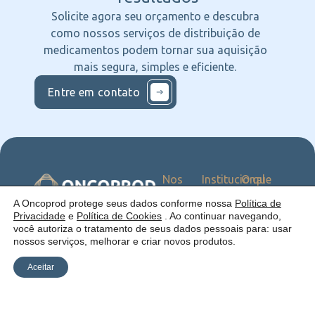
Solicite agora seu orçamento e descubra
como nossos serviços de distribuição de
medicamentos podem tornar sua aquisição
mais segura, simples e eficiente.
Entre em contato
Nos
Institucional
O que
Siga
Quem
ofercemos
nas
somos
Serviços
Uma empresa:
A Oncoprod protege seus dados conforme nossa
Política de
Redes
Como
Catálogo
Privacidade
e
Política de Cookies
. Ao continuar navegando,
atuamos
você autoriza o tratamento de seus dados pessoais para: usar
Estrutura
nossos serviços, melhorar e criar novos produtos.
Blog
Aceitar