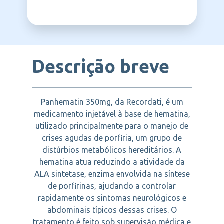
histórico de coagulopatias.
agudas porfíricas, Distúrbios metabólicos
do heme
RECORDATI
Descrição breve
Panhematin 350mg, da Recordati, é um
medicamento injetável à base de hematina,
utilizado principalmente para o manejo de
crises agudas de porfiria, um grupo de
distúrbios metabólicos hereditários. A
hematina atua reduzindo a atividade da
ALA sintetase, enzima envolvida na síntese
de porfirinas, ajudando a controlar
rapidamente os sintomas neurológicos e
abdominais típicos dessas crises. O
tratamento é feito sob supervisão médica e