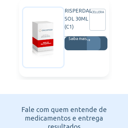
RISPERDAL
NDOZ
CELLERA
SOL 30ML
(C1)
Saiba mais
Fale com quem entende
de
medicamentos e entrega
resultados