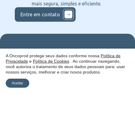
mais segura, simples e eficiente.
Entre em contato
Nos
Institucional
O que
A Oncoprod protege seus dados conforme nossa
Política de
Siga
Quem
ofercemos
Privacidade
e
Política de Cookies
. Ao continuar navegando,
nas
somos
Serviços
Uma empresa:
Redes
Como
Catálogo
você autoriza o tratamento de seus dados pessoais para: usar
atuamos
nossos serviços, melhorar e criar novos produtos.
Estrutura
Blog
Aceitar