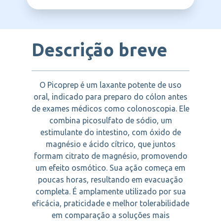
FERRING
Doenças inflamatórias intestinais (em
investigação)
Constipação intestinal
Descrição breve
Síndrome do intestino irritável (avaliação)
Hemorragia digestiva (investigação)
O Picoprep é um laxante potente de uso
oral, indicado para preparo do cólon antes
de exames médicos como colonoscopia. Ele
combina picosulfato de sódio, um
estimulante do intestino, com óxido de
magnésio e ácido cítrico, que juntos
formam citrato de magnésio, promovendo
um efeito osmótico. Sua ação começa em
poucas horas, resultando em evacuação
completa. É amplamente utilizado por sua
eficácia, praticidade e melhor tolerabilidade
em comparação a soluções mais