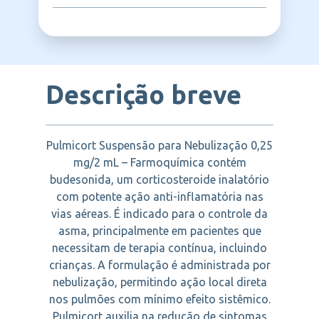
trato respiratório sem acompanhamento
respiratórias, Bronquiolite, Alergia
medicamento ajuda a reduzir a inflamação e
médico. Deve-se evitar o uso em crises
respiratória
prevenir crises respiratórias.
FARMOQUIMICA
agudas de asma sem associação com
broncodilatadores.
Descrição breve
Pulmicort Suspensão para Nebulização 0,25
mg/2 mL – Farmoquímica contém
budesonida, um corticosteroide inalatório
com potente ação anti-inflamatória nas
vias aéreas. É indicado para o controle da
asma, principalmente em pacientes que
necessitam de terapia contínua, incluindo
crianças. A formulação é administrada por
nebulização, permitindo ação local direta
nos pulmões com mínimo efeito sistêmico.
Pulmicort auxilia na redução de sintomas