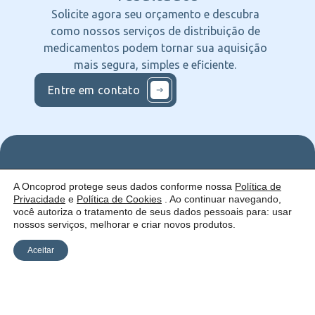
Solicite agora seu orçamento e descubra
como nossos serviços de distribuição de
medicamentos podem tornar sua aquisição
mais segura, simples e eficiente.
Entre em contato
Nos
Institucional
O que
A Oncoprod protege seus dados conforme nossa
Política de
Siga
Quem
ofercemos
Privacidade
e
Política de Cookies
. Ao continuar navegando,
nas
somos
Serviços
Uma empresa:
Redes
Como
Catálogo
você autoriza o tratamento de seus dados pessoais para: usar
atuamos
nossos serviços, melhorar e criar novos produtos.
Estrutura
Blog
Aceitar