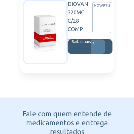
DIOVAN
BOTT
NOVARTIS
320MG
C/28
COMP
Saiba mais
Fale com quem entende
de
medicamentos e entrega
resultados